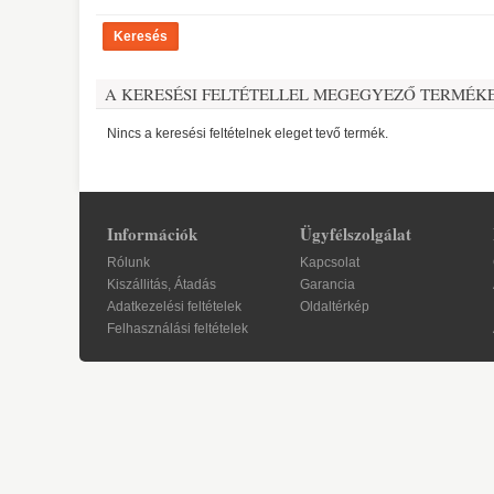
A KERESÉSI FELTÉTELLEL MEGEGYEZŐ TERMÉK
Nincs a keresési feltételnek eleget tevő termék.
Információk
Ügyfélszolgálat
Rólunk
Kapcsolat
Kiszállitás, Átadás
Garancia
Adatkezelési feltételek
Oldaltérkép
Felhasználási feltételek