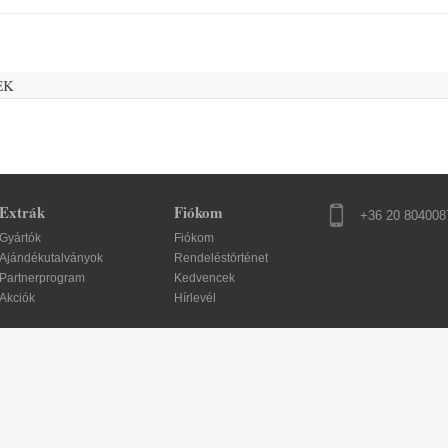
EK
Extrák
Fiókom
+36 20 804008
Gyártók
Fiókom
Ajándékutalványok
Rendeléstörténet
Partnerprogram
Kedvencek
Akciók
Hírlevél