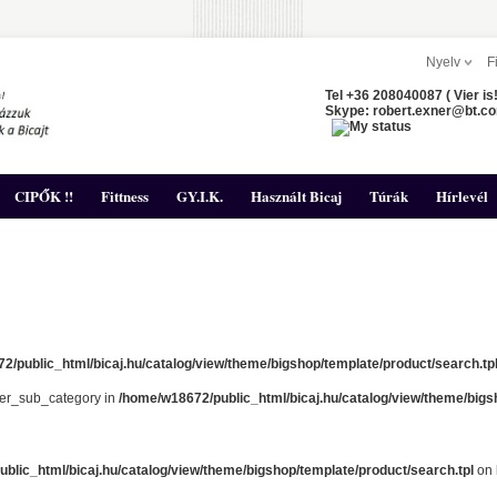
Nyelv
F
Tel +36 208040087 ( Vier is!
Skype: robert.exner@bt.c
CIPŐK !!
Fittness
GY.I.K.
Használt Bicaj
Túrák
Hírlevél
2/public_html/bicaj.hu/catalog/view/theme/bigshop/template/product/search.tp
lter_sub_category in
/home/w18672/public_html/bicaj.hu/catalog/view/theme/bigs
blic_html/bicaj.hu/catalog/view/theme/bigshop/template/product/search.tpl
on 