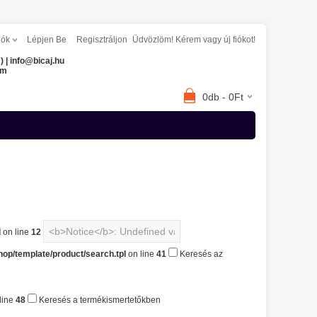
iók
Lépjen Be
Regisztráljon
Üdvözlöm! Kérem
vagy
új fiókot!
) | info@bicaj.hu
om
0db - 0Ft
l
on line
12
hop/template/product/search.tpl
on line
41
Keresés az
line
48
Keresés a termékismertetőkben