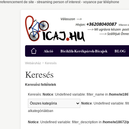
referencement de site
-
streaming person of interest
-
voyance par téléphone
Akció
Biciklik-Kerékpárok-Bicajok
BLOG
>
Webáruház
Keresés
Keresés
Keresési feltételek
Keresés:
Notice
: Undefined variable: filter_name in
/home/w1867
Notice
: Undefined variable: fi
alkategóriákban
Notice
: Undefined variable: filter_description in
/home/w18672/pu