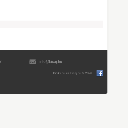
7
info@bicaj.hu
Bicikli.hu és Bicaj.hu © 2026