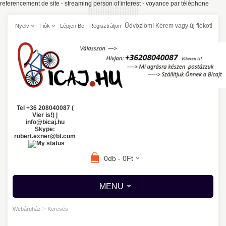
referencement de site
-
streaming person of interest
-
voyance par téléphone
Üdvözlöm! Kérem
vagy
új fiókot!
Nyelv
Fiók
Lépjen Be
Regisztráljon
Tel +36 208040087 (
Vier is!) |
info@bicaj.hu
Skype:
robert.exner@bt.com
0db - 0Ft
MENU
>
Webáruház
Keresés