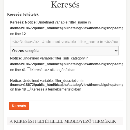
Keresés
Keresési feltételek
Keresés:
Notice
: Undefined variable: filter_name in
/home/w18672/public_html/bicaj.hu/catalog/view/theme/bigshop/template/
on line
12
Notice
: Undefined variable: filter_sub_category in
/home/w18672/public_html/bicaj.hu/catalog/view/theme/bigshop/template/
on line
41
Keresés az alkategóriákban
Notice
: Undefined variable: filter_description in
/home/w18672/public_html/bicaj.hu/catalog/view/theme/bigshop/template/
on line
48
Keresés a termékismertetőkben
A KERESÉSI FELTÉTELLEL MEGEGYEZŐ TERMÉKEK