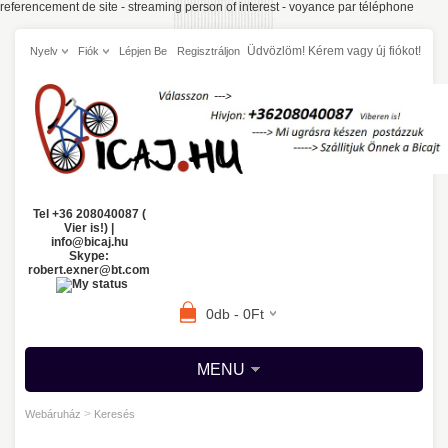
referencement de site
-
streaming person of interest
-
voyance par téléphone
Üdvözlöm! Kérem
vagy
új fiókot!
Nyelv
Fiók
Lépjen Be
Regisztráljon
Tel +36 208040087 (
Vier is!) |
info@bicaj.hu
Skype:
robert.exner@bt.com
0db - 0Ft
MENU
>
Webáruház
Keresés