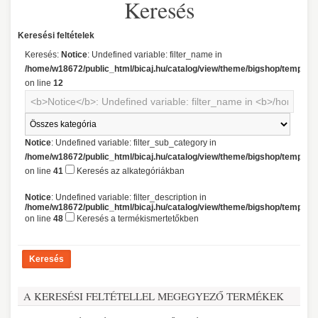
Keresés
Keresési feltételek
Keresés:
Notice
: Undefined variable: filter_name in
/home/w18672/public_html/bicaj.hu/catalog/view/theme/bigshop/template/
on line
12
Notice
: Undefined variable: filter_sub_category in
/home/w18672/public_html/bicaj.hu/catalog/view/theme/bigshop/template/
on line
41
Keresés az alkategóriákban
Notice
: Undefined variable: filter_description in
/home/w18672/public_html/bicaj.hu/catalog/view/theme/bigshop/template/
on line
48
Keresés a termékismertetőkben
A KERESÉSI FELTÉTELLEL MEGEGYEZŐ TERMÉKEK