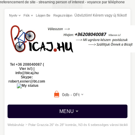
referencement de site
-
streaming person of interest
-
voyance par téléphone
Üdvözlöm! Kérem
vagy
új fiókot!
Nyelv
Fiók
Lépjen Be
Regisztráljon
Tel +36 208040087 (
Vier is!) |
info@bicaj.hu
Skype:
robert.exner@bt.com
0db - 0Ft
MENU
>
Webáruház
Polar Grazzia 26" és 28" kontrás, N3 és 6 sebességes városi bicikli