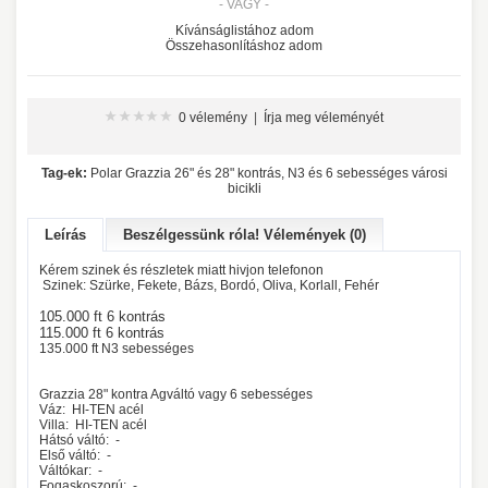
- VAGY -
Kívánságlistához adom
Összehasonlításhoz adom
0 vélemény
|
Írja meg véleményét
Tag-ek:
Polar Grazzia 26" és 28" kontrás
,
N3 és 6 sebességes városi
bicikli
Leírás
Beszélgessünk róla! Vélemények (0)
Kérem szinek és részletek miatt hivjon telefonon
Szinek: Szürke, Fekete, Bázs, Bordó, Oliva, Korlall, Fehér
105.000 ft 6 kontrás
115.000 ft 6 kontrás
135.000 ft N3 sebességes
Grazzia 28" kontra Agváltó vagy 6 sebességes
Váz:
HI-TEN acél
Villa:
HI-TEN acél
Hátsó váltó:
-
Első váltó:
-
Váltókar:
-
Fogaskoszorú:
-