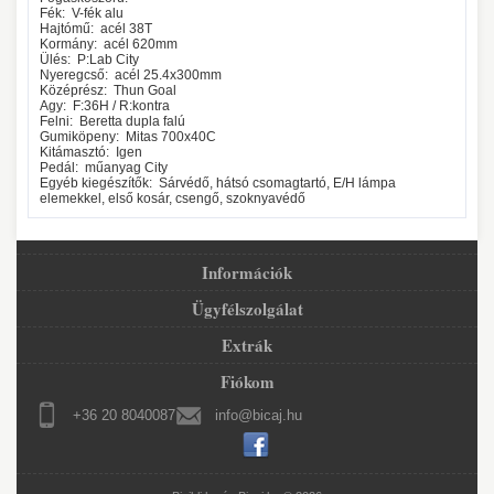
Fék:
V-fék alu
Hajtómű:
acél 38T
Kormány:
acél 620mm
Ülés:
P:Lab City
Nyeregcső:
acél 25.4x300mm
Középrész:
Thun Goal
Agy:
F:36H / R:kontra
Felni:
Beretta dupla falú
Gumiköpeny:
Mitas 700x40C
Kitámasztó:
Igen
Pedál:
műanyag City
Egyéb kiegészítők:
Sárvédő, hátsó csomagtartó, E/H lámpa
elemekkel, első kosár, csengő, szoknyavédő
Információk
Ügyfélszolgálat
Extrák
Fiókom
+36 20 8040087
info@bicaj.hu