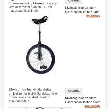
Egykerekű bicikli, 1 kerekű bicaj egy
kerekű kerékpár ajánlom 110 cm
Kívánságlistához adom
magasságtól, állitható..
Összehasonlításhoz adom
95.000Ft
Elektromos bicikli átalakitás
d Elektromos bicikli átalakitás, hivjon
bizalommal az árakért. Telefon:
Kívánságlistához adom
+36208040087 ..
Összehasonlításhoz adom
400.000Ft