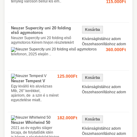
tényleg városon bellül kis em..
115.000Ft
Neuzer Supercity uni 20 folding
első agymotoros
Neuzer Supercity uni 20 folding első
Kívánságlistához adom
agymotoros Kérem hivjon részletekért
Összehasonlításhoz adom
360.000Ft
telefonon, 2025 elején ..
125.000Ft
Neuzer Tempest V
Egy kiválló kis aluvázsas
Kívánságlistához adom
Mtb, 26" kerékkel,
Összehasonlításhoz adom
ajánlom, de a szin é s méret
egyeztetése miatt..
182.000Ft
Neuzer Whirlwind 50
2021 as év egyiks sláger
Kívánságlistához adom
bicaja, de folytatődik idén
Összehasonlításhoz adom