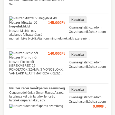
e..
Neuzer Misztal 50
145.000Ft
hegyibiklikld
Kívánságlistához adom
Neuzer Mistrál, egy
Összehasonlításhoz adom
általános felhasználásű
montain bike bicikli. Ajánlom mindnekinek akik szeretnén..
140.000Ft
Neuzer Picnic női
Neuzer Picnic női
Kívánságlistához adom
KERÉKMÉRET: 26
Összehasonlításhoz adom
FOKOZATOK SZÁMA: 3 MONOBLOKK:
VAN LAKK ALATTI MATRICA KRESZ ..
Neuzer racer kerékpáros szemüveg
Csúcsmodellünk a Smart Racer. A szett
tartalmaz két pár tartalék lencsét,
Kívánságlistához adom
tartalék orrpáránákat, egy..
Összehasonlításhoz adom
9.000Ft