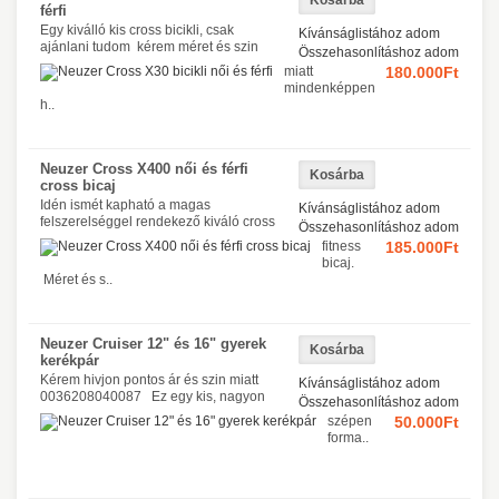
férfi
Egy kiválló kis cross bicikli, csak
Kívánságlistához adom
ajánlani tudom kérem méret és szin
Összehasonlításhoz adom
miatt
180.000Ft
mindenképpen
h..
Neuzer Cross X400 női és férfi
cross bicaj
Idén ismét kapható a magas
Kívánságlistához adom
felszerelséggel rendekező kiváló cross
Összehasonlításhoz adom
fitness
185.000Ft
bicaj.
Méret és s..
Neuzer Cruiser 12" és 16" gyerek
kerékpár
Kérem hivjon pontos ár és szin miatt
Kívánságlistához adom
0036208040087 Ez egy kis, nagyon
Összehasonlításhoz adom
szépen
50.000Ft
forma..