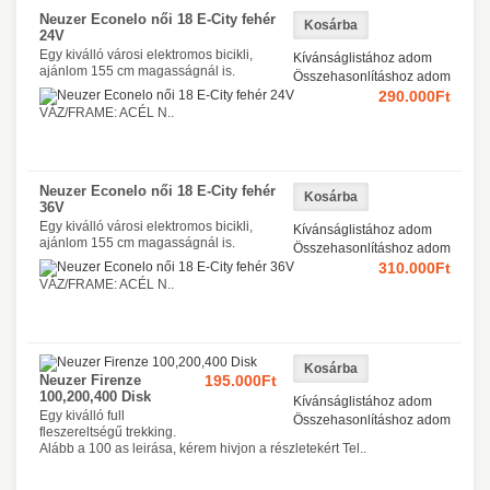
Neuzer Econelo női 18 E-City fehér
24V
Egy kiválló városi elektromos bicikli,
Kívánságlistához adom
ajánlom 155 cm magasságnál is.
Összehasonlításhoz adom
290.000Ft
VÁZ/FRAME: ACÉL N..
Neuzer Econelo női 18 E-City fehér
36V
Egy kiválló városi elektromos bicikli,
Kívánságlistához adom
ajánlom 155 cm magasságnál is.
Összehasonlításhoz adom
310.000Ft
VÁZ/FRAME: ACÉL N..
Neuzer Firenze
195.000Ft
100,200,400 Disk
Kívánságlistához adom
Egy kiválló full
Összehasonlításhoz adom
fleszereltségű trekking.
Alább a 100 as leirása, kérem hivjon a részletekért Tel..