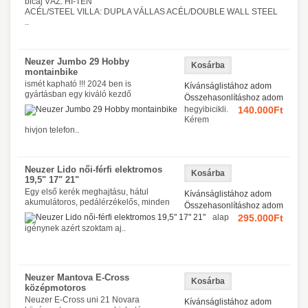
bicaj VÁZ: HI-TEN
ACÉL/STEEL VILLA: DUPLA VÁLLAS ACÉL/DOUBLE WALL STEEL
..
Neuzer Jumbo 29 Hobby
montainbike
ismét kapható !!! 2024 ben is
Kívánságlistához adom
gyártásban egy kiváló kezdő
Összehasonlításhoz adom
hegyibicikli.
140.000Ft
Kérem
hivjon telefon..
Neuzer Lido női-férfi elektromos
19,5" 17" 21"
Egy első kerék meghajtásu, hátul
Kívánságlistához adom
akumulátoros, pedálérzékelős, minden
Összehasonlításhoz adom
alap
295.000Ft
igénynek azért szoktam aj..
Neuzer Mantova E-Cross
középmotoros
Neuzer E-Cross uni 21 Novara
Kívánságlistához adom