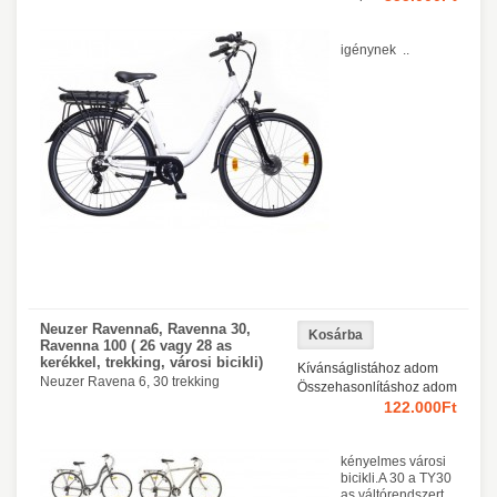
igénynek ..
Neuzer Ravenna6, Ravenna 30,
Ravenna 100 ( 26 vagy 28 as
kerékkel, trekking, városi bicikli)
Kívánságlistához adom
Neuzer Ravena 6, 30 trekking
Összehasonlításhoz adom
122.000Ft
kényelmes városi
bicikli.A 30 a TY30
as váltórendszert,