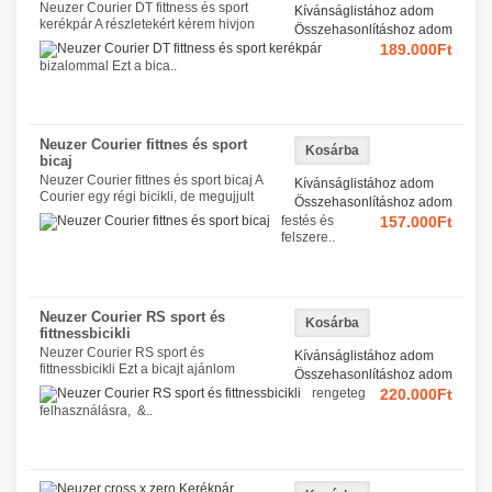
Neuzer Courier DT fittness és sport
Kívánságlistához adom
kerékpár A részletekért kérem hivjon
Összehasonlításhoz adom
189.000Ft
bizalommal Ezt a bica..
Neuzer Courier fittnes és sport
bicaj
Neuzer Courier fittnes és sport bicaj A
Kívánságlistához adom
Courier egy régi bicikli, de megujjult
Összehasonlításhoz adom
festés és
157.000Ft
felszere..
Neuzer Courier RS sport és
fittnessbicikli
Neuzer Courier RS sport és
Kívánságlistához adom
fittnessbicikli Ezt a bicajt ajánlom
Összehasonlításhoz adom
rengeteg
220.000Ft
felhasználásra, &..