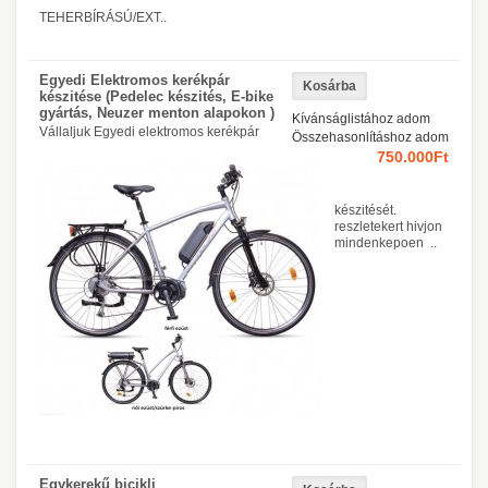
TEHERBÍRÁSÚ/EXT..
Egyedi Elektromos kerékpár
készitése (Pedelec készités, E-bike
gyártás, Neuzer menton alapokon )
Kívánságlistához adom
Vállaljuk Egyedi elektromos kerékpár
Összehasonlításhoz adom
750.000Ft
készitését.
reszletekert hivjon
mindenkepoen ..
Egykerekű bicikli