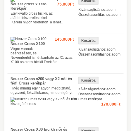
Neuzer cross x zero
75.000Ft
Kerékpár
Kívánságlistához adom
Egy kiválló cross bicikli, az
Összehasonlításhoz adom
alábbi felszerelésekkel.
Kérem hivjon telefonon a lehet..
145.000Ft
Neuzer Cross X100
Végre vannak
Kívánságlistához adom
beérkezések, és
Összehasonlításhoz adom
Novembertől ismét kapható az X1 azaz
X100 as cross bicikli Évek óta ..
Neuzer Cross x200 vagy X2 női és
férfi Cross kerékpár
Még mindig egy nagyon megbizható,
Kívánságlistához adom
egyszerű, fékváltókaros, minden igényt
Összehasonlításhoz adom
kiszolgáló cross ..
170.000Ft
Neuzer Cross X30 bicikli női és