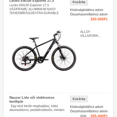
Lectro EM100 Explorer 27,5
Lectro EM100 Explorer 27,5
VÁZ/FRAME: ALUMINIUM NAGY
Kívánságlistához adom
TEHERBÍRÁSÚ/EXTRA DURABLE
Összehasonlításhoz adom
320.000Ft
ALLOY
VILLA/FORK:..
Nauzer Lido női elektromos
kerékpár
Egy első kerék meghajtásu, hátul
Kívánságlistához adom
akumulátoros, pedálérzékelős, minden
Összehasonlításhoz adom
alap
355.000Ft