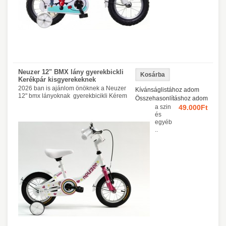
Neuzer 12" BMX lány gyerekbickli
Kerékpár kisgyerekeknek
2026 ban is ajánlom önöknek a Neuzer
Kívánságlistához adom
12" bmx lányoknak gyerekbicikli Kérem
Összehasonlításhoz adom
a szin
49.000Ft
és
egyéb
..