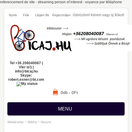
referencement de site
-
streaming person of interest
-
voyance par téléphone
Üdvözlöm! Kérem
vagy
új fiókot!
Nyelv
Fiók
Lépjen Be
Regisztráljon
Tel +36 208040087 (
Vier is!) |
info@bicaj.hu
Skype:
robert.exner@bt.com
0db - 0Ft
MENU
>
>
Webáruház
Márka
Neuzer