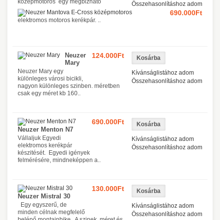
középmotoros egy megbizható
Összehasonlításhoz adom
690.000Ft
elektromos motoros kerékpár. ..
Neuzer
124.000Ft
Mary
Neuzer Mary egy
Kívánságlistához adom
különleges városi bicikli,
Összehasonlításhoz adom
nagyon különleges szinben. méretben
csak egy méret kb 160..
690.000Ft
Neuzer Menton N7
Vállaljuk Egyedi
Kívánságlistához adom
elektromos kerékpár
Összehasonlításhoz adom
készitését. Egyedi igények
felmérésére, mindneképpen a..
130.000Ft
Neuzer Mistral 30
Egy egyszerű, de
Kívánságlistához adom
minden célnak megfelelő
Összehasonlításhoz adom
belépő montainbike. A szinek, méret és