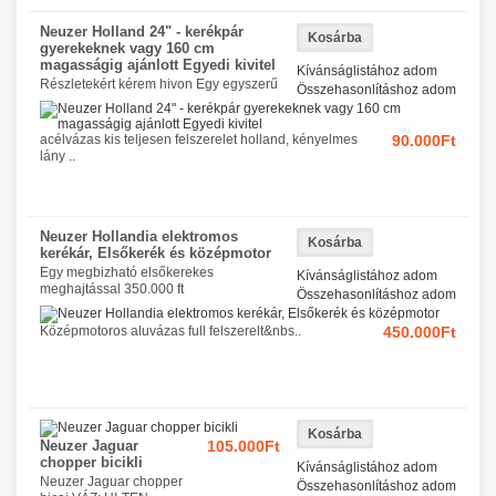
Neuzer Holland 24" - kerékpár
gyerekeknek vagy 160 cm
magasságig ajánlott Egyedi kivitel
Kívánságlistához adom
Részletekért kérem hivon Egy egyszerű
Összehasonlításhoz adom
acélvázas kis teljesen felszerelet holland, kényelmes
90.000Ft
lány ..
Neuzer Hollandia elektromos
kerékár, Elsőkerék és középmotor
Egy megbizható elsőkerekes
Kívánságlistához adom
meghajtással 350.000 ft
Összehasonlításhoz adom
Középmotoros aluvázas full felszerelt&nbs..
450.000Ft
Neuzer Jaguar
105.000Ft
chopper bicikli
Kívánságlistához adom
Neuzer Jaguar chopper
Összehasonlításhoz adom