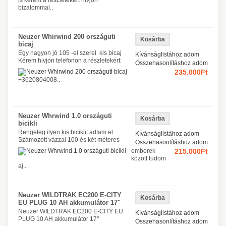
is kérem a részletekért hivjon
bizalommal..
Neuzer Whirwind 200 országuti
bicaj
Egy nagyon jó 105 -el szerel kis bicaj
Kívánságlistához adom
Kérem hivjon telefonon a részletekért:
Összehasonlításhoz adom
235.000Ft
+3620804008..
Neuzer Whrwind 1.0 országuti
bicikli
Rengeteg ilyen kis biciklit adtam el.
Kívánságlistához adom
Számozott vázzal 100 és két méteres
Összehasonlításhoz adom
emberek
215.000Ft
között tudom
aj..
Neuzer WILDTRAK EC200 E-CITY
EU PLUG 10 AH akkumulátor 17"
Neuzer WILDTRAK EC200 E-CITY EU
Kívánságlistához adom
PLUG 10 AH akkumulátor 17"
Összehasonlításhoz adom