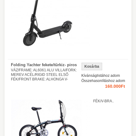
Folding Yachter fekete/türkiz- piros
VÁZ/FRAME: AL6061 ALU VILLA/FORK:
MEREV ACÉL/RIGID STEEL ELSŐ
Kívánságlistához adom
FÉK/FRONT BRAKE: ALHONGA V-
Összehasonlításhoz adom
160.000Ft
FÉK/V-BRA..