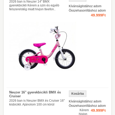
2026 ban is Neuzer 14" BMX
gyerekbicikli Kérem a szin és egyéb
Kívánságlistához adom
felszerelstég miatt hivjon tleefon..
Összehasonlításhoz adom
49.999Ft
Neuzer 16" gyerekbicikli BMX és
Cruiser
2026 ban is Neuzer BMX és Cruiser 16"
Kívánságlistához adom
kisbicikli. Ajánolom 100 cm körül
Összehasonlításhoz adom
Kérem
49.999Ft
hivjon