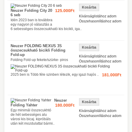
Neuzer Folding City 20
125.000Ft
6 seb
Kívánságlistához adom
Idén 2023 ban is továbbra
Összehasonlításhoz adom
egy nagyon jó választás a
6 sebességes összecsukható kis bicikli, iga..
Neuzer FOLDING NEXUS 3S
összecsukható bicikli Folding
Fold-up
Kívánságlistához adom
Folding Fold-up fekete/szürke- piros
Összehasonlításhoz adom
2025 ben is Több féle szinben létezik, egy igazi hajós ..
181.000Ft
Neuzer
Folding Yahter
180.000Ft
Egy minimál összecukhtó
Kívánságlistához adom
de hét sebességes alu
Összehasonlításhoz adom
városi kis bicaj. kipróbáls
után két mozdulattal bármi..