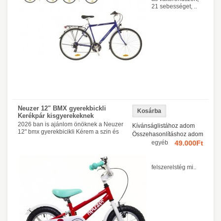
21 sebességet, ..
Neuzer 12" BMX gyerekbickli
Kerékpár kisgyerekeknek
2026 ban is ajánlom önöknek a Neuzer
Kívánságlistához adom
12" bmx gyerekbicikli Kérem a szin és
Összehasonlításhoz adom
egyéb
49.000Ft
felszerelstég mi..