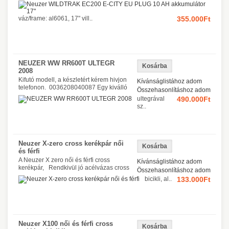
váz/frame: al6061, 17" vill..
355.000Ft
NEUZER WW RR600T ULTEGR
2008
Kifutó modell, a készletért kérem hivjon
Kívánságlistához adom
telefonon. 0036208040087 Egy kiválló
Összehasonlításhoz adom
ultegrával
490.000Ft
sz..
Neuzer X-zero cross kerékpár női
és férfi
A Neuzer X zero női és férfi cross
Kívánságlistához adom
kerékpár, Rendkivül jó acélvázas cross
Összehasonlításhoz adom
bicikli, al..
133.000Ft
Neuzer X100 női és férfi cross