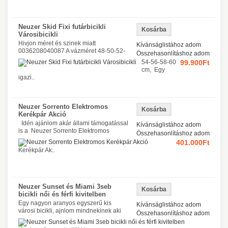
Neuzer Skid Fixi futárbicikli
Városibicikli
Hivjon méret és szinek miatt
Kívánságlistához adom
0036208040087 A vázméret 48-50-52-
Összehasonlításhoz adom
54-56-58-60
99.900Ft
cm, Egy
igazi..
Neuzer Sorrento Elektromos
Kerékpár Akció
Idén ajánlom akár állami támogatással
Kívánságlistához adom
is a Neuzer Sorrento Elektromos
Összehasonlításhoz adom
401.000Ft
Kerékpár Ak..
Neuzer Sunset és Miami 3seb
bicikli női és férfi kivitelben
Egy nagyon aranyos egyszerű kis
Kívánságlistához adom
városi bicikli, ajnlom mindnekinek aki
Összehasonlításhoz adom