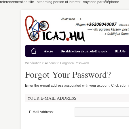
referencement de site
-
streaming person of interest
-
voyance par téléphone
Akció
Biciklik-Kerékpárok-Bicajok
BLOG
>
>
Webáruház
Account
Forgotten Password
Forgot Your Password?
Enter the e-mail address associated with your account. Click subm
YOUR E-MAIL ADDRESS
E-Mail Address: