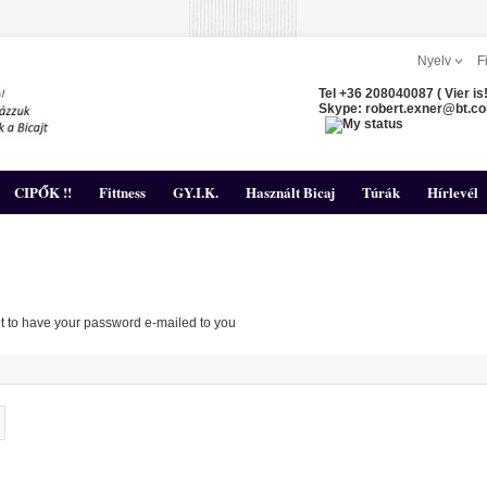
Nyelv
F
Tel +36 208040087 ( Vier is!
Skype: robert.exner@bt.c
CIPŐK !!
Fittness
GY.I.K.
Használt Bicaj
Túrák
Hírlevél
it to have your password e-mailed to you