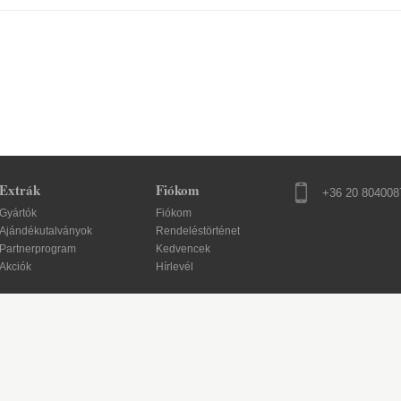
Extrák
Fiókom
+36 20 804008
Gyártók
Fiókom
Ajándékutalványok
Rendeléstörténet
Partnerprogram
Kedvencek
Akciók
Hírlevél