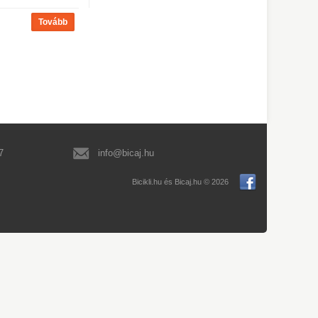
7
info@bicaj.hu
Bicikli.hu és Bicaj.hu © 2026