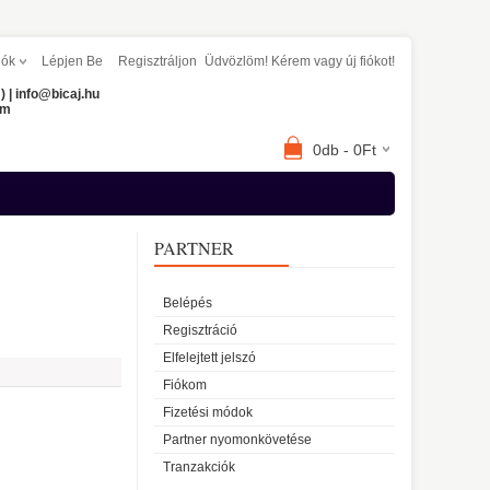
iók
Lépjen Be
Regisztráljon
Üdvözlöm! Kérem
vagy
új fiókot!
) | info@bicaj.hu
om
0db - 0Ft
PARTNER
Belépés
Regisztráció
Elfelejtett jelszó
Fiókom
Fizetési módok
Partner nyomonkövetése
Tranzakciók