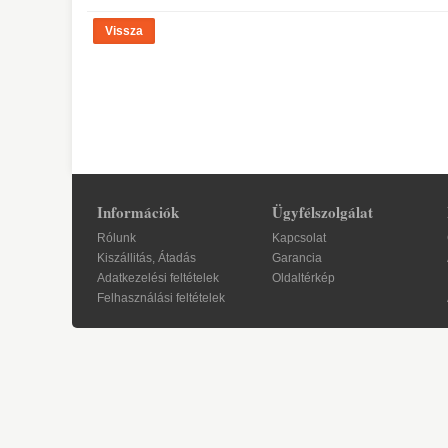
Vissza
Információk
Ügyfélszolgálat
Rólunk
Kapcsolat
Kiszállitás, Átadás
Garancia
Adatkezelési feltételek
Oldaltérkép
Felhasználási feltételek